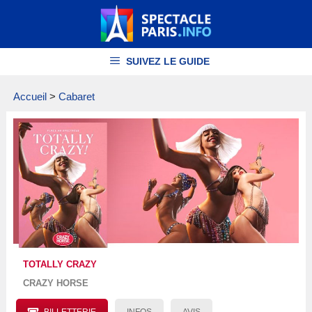
Aller
au
contenu
SUIVEZ LE GUIDE
Accueil
>
Cabaret
TOTALLY CRAZY
CRAZY HORSE
BILLETTERIE
INFOS
AVIS