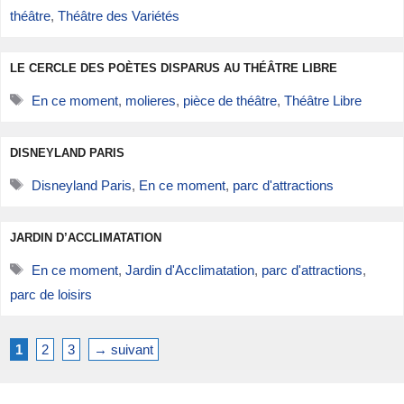
théâtre
,
Théâtre des Variétés
LE CERCLE DES POÈTES DISPARUS AU THÉÂTRE LIBRE
Étiquettes
En ce moment
,
molieres
,
pièce de théâtre
,
Théâtre Libre
DISNEYLAND PARIS
Étiquettes
Disneyland Paris
,
En ce moment
,
parc d'attractions
JARDIN D’ACCLIMATATION
Étiquettes
En ce moment
,
Jardin d'Acclimatation
,
parc d'attractions
,
parc de loisirs
Page
Page
Page
1
2
3
→
suivant