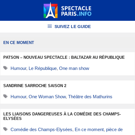
Aller
au
contenu
SUIVEZ LE GUIDE
EN CE MOMENT
PATSON – NOUVEAU SPECTACLE : BALTAZAR AU RÉPUBLIQUE
Étiquettes
Humour
,
Le République
,
One man show
SANDRINE SARROCHE SAISON 2
Étiquettes
Humour
,
One Woman Show
,
Théâtre des Mathurins
LES LIAISONS DANGEREUSES À LA COMÉDIE DES CHAMPS-
ELYSÉES
Étiquettes
Comédie des Champs-Elysées
,
En ce moment
,
pièce de