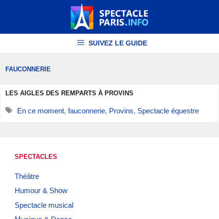
Aller
au
contenu
SUIVEZ LE GUIDE
FAUCONNERIE
LES AIGLES DES REMPARTS À PROVINS
Étiquettes
En ce moment
,
fauconnerie
,
Provins
,
Spectacle équestre
SPECTACLES
Théâtre
Humour & Show
Spectacle musical