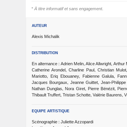
*
À titre informatif et sans engagement
.
AUTEUR
Alexis Michalik
DISTRIBUTION
En alternance : Adrien Melin, Alice Allwright, Art
Catherine Arondel, Charline Paul, Christian Mulo
Mariotto, Eriq Ebouaney, Fabienne Galula, Fann
Jacques Bourgaux, Jeanne Guittet, Jean-Philippe 
Nathan Dunglas, Nora Giret, Pierre Bénézit, Pie
Thibault Truffert, Tristan Schotte, Valérie Baurens, Vi
EQUIPE ARTISTIQUE
Scénographie : Juliette Azzopardi