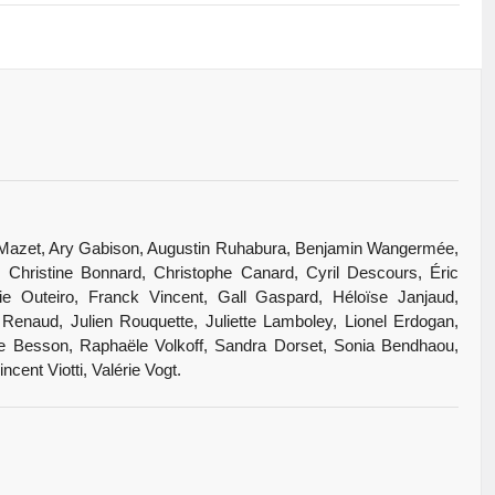
hur Mazet, Ary Gabison, Augustin Ruhabura, Benjamin Wangermée,
t, Christine Bonnard, Christophe Canard, Cyril Descours, Éric
ie Outeiro, Franck Vincent, Gall Gaspard, Héloïse Janjaud,
Renaud, Julien Rouquette, Juliette Lamboley, Lionel Erdogan,
rre Besson, Raphaële Volkoff, Sandra Dorset, Sonia Bendhaou,
ncent Viotti, Valérie Vogt.